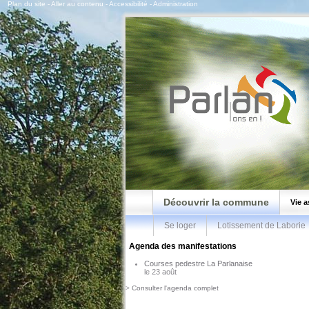
Plan du site
-
Aller au contenu
-
Accessibilité
-
Administration
Découvrir la commune
Vie a
Se loger
Lotissement de Laborie
Agenda des manifestations
Courses pedestre La Parlanaise
le 23 août
>
Consulter l'agenda complet