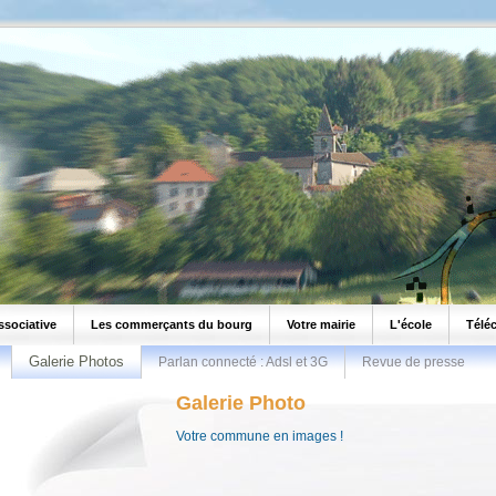
ssociative
Les commerçants du bourg
Votre mairie
L'école
Télé
Galerie Photos
Parlan connecté : Adsl et 3G
Revue de presse
Galerie Photo
Votre commune en images !