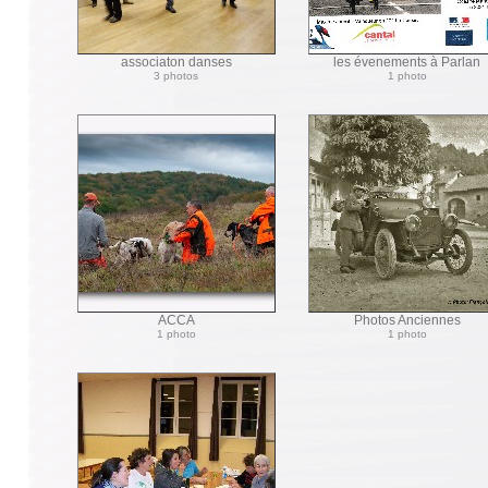
associaton danses
les évenements à Parlan
3 photos
1 photo
ACCA
Photos Anciennes
1 photo
1 photo