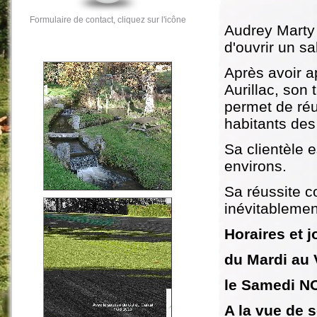
Formulaire de contact, cliquez sur l'icône
Audrey Marty 
d'ouvrir un sa
Après avoir ap
Aurillac, son 
permet de réu
habitants de
Sa clientèle 
environs.
Sa réussite 
inévitablemen
Horaires et j
du Mardi au 
le Samedi N
A la vue de 