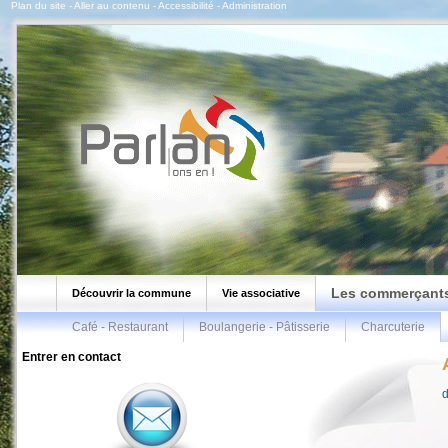
Plan du site
-
Aller au contenu
-
Accessibilité
-
Administration
Les commerçant
Découvrir la commune
Vie associative
Café - Restaurant
Boulangerie - Pâtisserie
Charcuterie
Entrer en contact
d