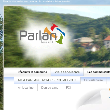
Plan du site
-
Aller au contenu
-
Accessibilité
-
Administration
Vie associative
Découvrir la commune
Les commerçants
AICA PARLAN/CAYROLS/ROUMEGOUX
La Parlanaise
Ami. canine
Don du sang
FCPR
L